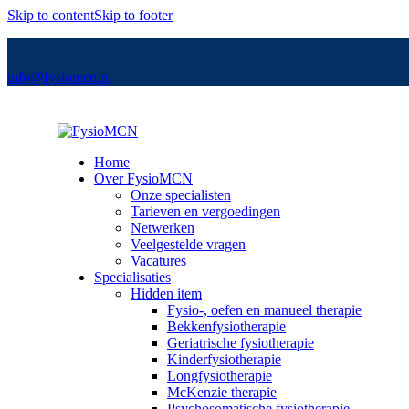
Skip to content
Skip to footer
info@fysiomcn.nl
Home
Over FysioMCN
Onze specialisten
Tarieven en vergoedingen
Netwerken
Veelgestelde vragen
Vacatures
Specialisaties
Hidden item
Fysio-, oefen en manueel therapie
Bekkenfysiotherapie
Geriatrische fysiotherapie
Kinderfysiotherapie
Longfysiotherapie
McKenzie therapie
Psychosomatische fysiotherapie