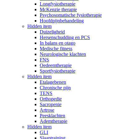
Longfysiotherapie
McKenzie therapie
Psychosomatische fysiotherapie
Hoofdpijnbehandeling
Hidden item
Duizeligheid
Hersenschudding en PCS
In balans en otago
Medische fitness
Neurologische klachten
FNS
Oedeemtherapie
Sportfysiotherapie
Hidden item
Etalagebenen
Chronische pijn
TENS
Orthopedie
Sacropenie
Artrose
Peesklachten
Ademtherapie
Hidden item
GLI
Slaaptraining