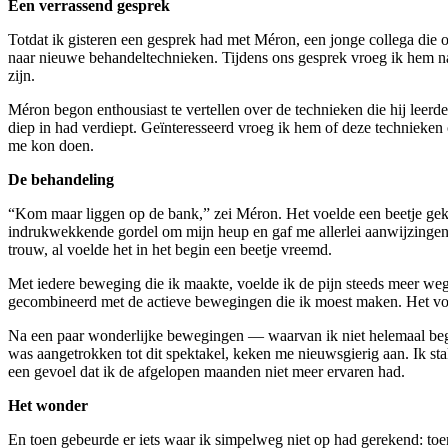
Een verrassend gesprek
Totdat ik gisteren een gesprek had met Méron, een jonge collega die 
naar nieuwe behandeltechnieken. Tijdens ons gesprek vroeg ik hem na
zijn.
Méron begon enthousiast te vertellen over de technieken die hij le
diep in had verdiept. Geïnteresseerd vroeg ik hem of deze technieken o
me kon doen.
De behandeling
“Kom maar liggen op de bank,” zei Méron. Het voelde een beetje gek om
indrukwekkende gordel om mijn heup en gaf me allerlei aanwijzingen. “
trouw, al voelde het in het begin een beetje vreemd.
Met iedere beweging die ik maakte, voelde ik de pijn steeds meer we
gecombineerd met de actieve bewegingen die ik moest maken. Het voeld
Na een paar wonderlijke bewegingen — waarvan ik niet helemaal beg
was aangetrokken tot dit spektakel, keken me nieuwsgierig aan. Ik stak
een gevoel dat ik de afgelopen maanden niet meer ervaren had.
Het wonder
En toen gebeurde er iets waar ik simpelweg niet op had gerekend: toen 