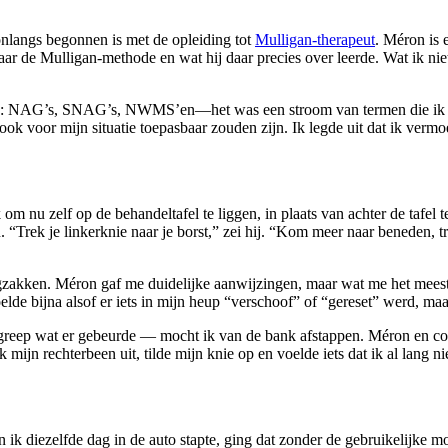
onlangs begonnen is met de opleiding tot
Mulligan-therapeut
. Méron is 
ar de Mulligan-methode en wat hij daar precies over leerde. Wat ik nie
erde: NAG’s, SNAG’s, NWMS’en—het was een stroom van termen die ik in 
ok voor mijn situatie toepasbaar zouden zijn. Ik legde uit dat ik vermo
 nu zelf op de behandeltafel te liggen, in plaats van achter de tafel t
Trek je linkerknie naar je borst,” zei hij. “Kom meer naar beneden, tre
gzakken. Méron gaf me duidelijke aanwijzingen, maar wat me het meest o
e bijna alsof er iets in mijn heup “verschoof” of “gereset” werd, maar
reep wat er gebeurde — mocht ik van de bank afstappen. Méron en coll
 mijn rechterbeen uit, tilde mijn knie op en voelde iets dat ik al lang 
ik diezelfde dag in de auto stapte, ging dat zonder de gebruikelijke mo