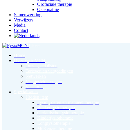
Orofaciale therapie
Osteopathie
Samenwerking
Verwijzers
Media
Contact
Close
Home
Over FysioMCN
Onze specialisten
Tarieven en vergoedingen
Netwerken
Veelgestelde vragen
Vacatures
Specialisaties
Hidden item
Fysio-, oefen en manueel therapie
Bekkenfysiotherapie
Geriatrische fysiotherapie
Kinderfysiotherapie
Longfysiotherapie
McKenzie therapie