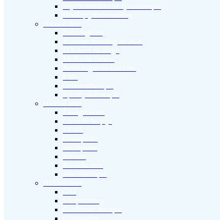
Psychosomatische fysiotherapie
Hoofdpijnbehandeling
Hidden item
Duizeligheid
Hersenschudding en PCS
In balans en otago
Medische fitness
Neurologische klachten
FNS
Oedeemtherapie
Sportfysiotherapie
Hidden item
Etalagebenen
Chronische pijn
TENS
Orthopedie
Sacropenie
Artrose
Peesklachten
Ademtherapie
Hidden item
GLI
Slaaptraining
Orofaciale therapie
Osteopathie