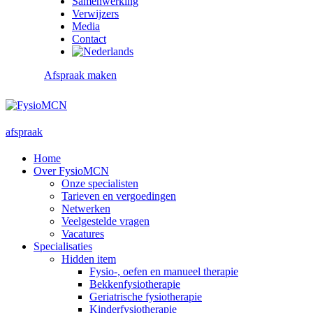
Samenwerking
Verwijzers
Media
Contact
Afspraak maken
afspraak
Home
Over FysioMCN
Onze specialisten
Tarieven en vergoedingen
Netwerken
Veelgestelde vragen
Vacatures
Specialisaties
Hidden item
Fysio-, oefen en manueel therapie
Bekkenfysiotherapie
Geriatrische fysiotherapie
Kinderfysiotherapie