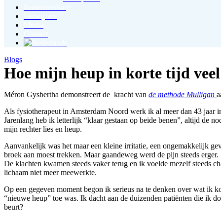
Samenwerking
Verwijzers
Media
Contact
Blogs
Hoe mijn heup in korte tijd veel 
Méron Gysbertha demonstreert de kracht van
de methode Mulligan
a
Als fysiotherapeut in Amsterdam Noord werk ik al meer dan 43 jaar in
Jarenlang heb ik letterlijk “klaar gestaan op beide benen”, altijd de 
mijn rechter lies en heup.
Aanvankelijk was het maar een kleine irritatie, een ongemakkelijk g
broek aan moest trekken. Maar gaandeweg werd de pijn steeds erger. So
De klachten kwamen steeds vaker terug en ik voelde mezelf steeds cha
lichaam niet meer meewerkte.
Op een gegeven moment begon ik serieus na te denken over wat ik kon 
“nieuwe heup” toe was. Ik dacht aan de duizenden patiënten die ik do
beurt?