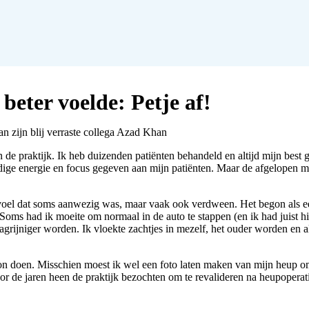
beter voelde: Petje af!
an zijn blij verraste collega Azad Khan
 de praktijk. Ik heb duizenden patiënten behandeld en altijd mijn bes
nodige energie en focus gegeven aan mijn patiënten. Maar de afgelopen m
evoel dat soms aanwezig was, maar vaak ook verdween. Het begon als e
ms had ik moeite om normaal in de auto te stappen (en ik had juist hie
grijniger worden. Ik vloekte zachtjes in mezelf, het ouder worden en 
doen. Misschien moest ik wel een foto laten maken van mijn heup om te
or de jaren heen de praktijk bezochten om te revalideren na heupopera