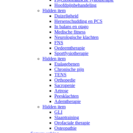
Hoofdpijnbehandeling
Hidden item
Duizeligheid
Hersenschudding en PCS
In balans en otago
Medische fitness
Neurologische klachten
FNS
Oedeemtherapie
Sportfysiotherapie
Hidden item
Etalagebenen
Chronische pijn
TENS
Orthopedie
Sacropenie
Artrose
Peesklachten
Ademtherapie
Hidden item
GLI
Slaaptraining
Orofaciale therapie
Osteopathie