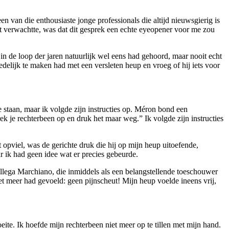
een van die enthousiaste jonge professionals die altijd nieuwsgierig is
t verwachtte, was dat dit gesprek een echte eyeopener voor me zou
de loop der jaren natuurlijk wel eens had gehoord, maar nooit echt
edelijk te maken had met een versleten heup en vroeg of hij iets voor
e staan, maar ik volgde zijn instructies op. Méron bond een
k je rechterbeen op en druk het maar weg.” Ik volgde zijn instructies
pviel, was de gerichte druk die hij op mijn heup uitoefende,
 ik had geen idee wat er precies gebeurde.
ega Marchiano, die inmiddels als een belangstellende toeschouwer
niet meer had gevoeld: geen pijnscheut! Mijn heup voelde ineens vrij,
eite. Ik hoefde mijn rechterbeen niet meer op te tillen met mijn hand.